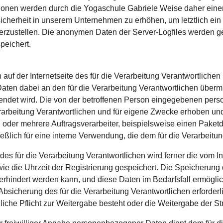
en werden durch die Yogaschule Gabriele Weise daher einersei
cherheit in unserem Unternehmen zu erhöhen, um letztlich ein 
rzustellen. Die anonymen Daten der Server-Logfiles werden get
eichert.
ch auf der Internetseite des für die Verarbeitung Verantwortli
en dabei an den für die Verarbeitung Verantwortlichen übermitt
wendet wird. Die von der betroffenen Person eingegebenen pe
rarbeitung Verantwortlichen und für eigene Zwecke erhoben und
oder mehrere Auftragsverarbeiter, beispielsweise einen Paketdie
lich für eine interne Verwendung, die dem für die Verarbeitung
 des für die Verarbeitung Verantwortlichen wird ferner die vom I
 die Uhrzeit der Registrierung gespeichert. Die Speicherung d
erhindert werden kann, und diese Daten im Bedarfsfall ermögli
 Absicherung des für die Verarbeitung Verantwortlichen erforderl
zliche Pflicht zur Weitergabe besteht oder die Weitergabe der St