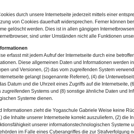
okies durch unsere Internetseite jederzeit mittels einer entsp
tzung von Cookies dauerhaft widersprechen. Ferner können bere
e gelöscht werden. Dies ist in allen gängigen Internetbrowsern
rnetbrowser, sind unter Umständen nicht alle Funktionen unsere
nformationen
se erfasst mit jedem Aufruf der Internetseite durch eine betroff
tionen. Diese allgemeinen Daten und Informationen werden in d
en und Versionen, (2) das vom zugreifenden System verwendete
ternetseite gelangt (sogenannte Referrer), (4) die Unterwebsei
as Datum und die Uhrzeit eines Zugriffs auf die Internetseite, (6
des zugreifenden Systems und (8) sonstige ähnliche Daten und I
ogischen Systeme dienen.
 Informationen zieht die Yogaschule Gabriele Weise keine Rüc
 die Inhalte unserer Internetseite korrekt auszuliefern, (2) die 
unktionsfähigkeit unserer informationstechnologischen Systeme u
hörden im Falle eines Cyberangriffes die zur Strafverfolgung n