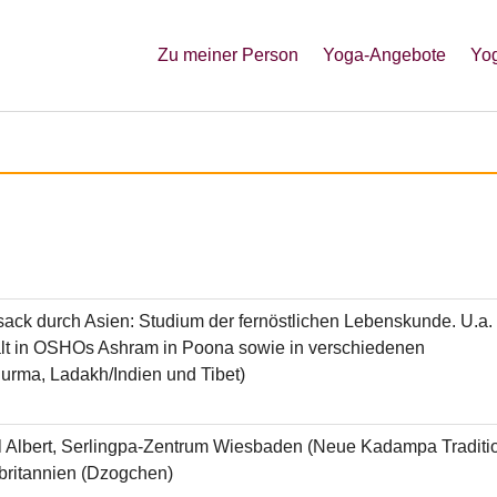
(current)
Zu meiner Person
Yoga-Angebote
Yog
sack durch Asien: Studium der fernöstlichen Lebenskunde. U.a.
lt in OSHOs Ashram in Poona sowie in verschiedenen
Burma, Ladakh/Indien und Tibet)
el Albert, Serlingpa-Zentrum Wiesbaden (Neue Kadampa Traditi
britannien (Dzogchen)